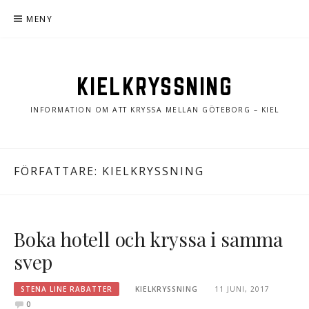
Hoppa
MENY
till
innehåll
KIELKRYSSNING
INFORMATION OM ATT KRYSSA MELLAN GÖTEBORG – KIEL
FÖRFATTARE:
KIELKRYSSNING
Boka hotell och kryssa i samma
svep
STENA LINE RABATTER
KIELKRYSSNING
11 JUNI, 2017
0