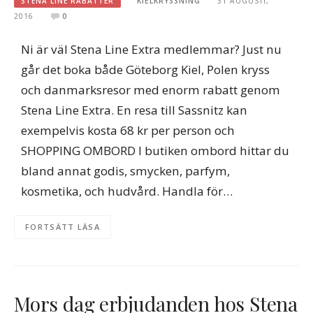
STENA LINE RABATTER
KIELKRYSSNING
31 AUGUSTI,
2016
0
Ni är väl Stena Line Extra medlemmar? Just nu
går det boka både Göteborg Kiel, Polen kryss
och danmarksresor med enorm rabatt genom
Stena Line Extra. En resa till Sassnitz kan
exempelvis kosta 68 kr per person och
SHOPPING OMBORD I butiken ombord hittar du
bland annat godis, smycken, parfym,
kosmetika, och hudvård. Handla för…
FORTSÄTT LÄSA
Mors dag erbjudanden hos Stena