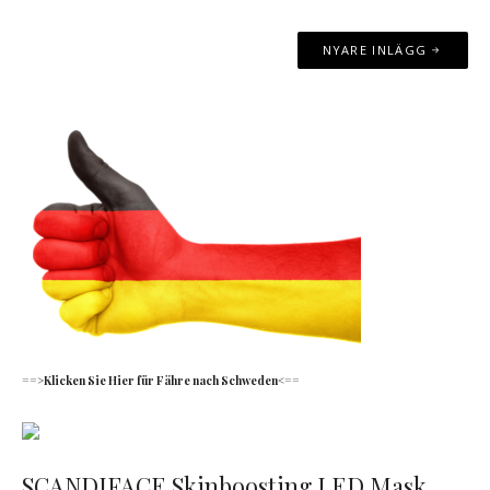
Inläggsnavigering
NYARE INLÄGG
==>Klicken Sie Hier für Fähre nach Schweden<==
SCANDIFACE Skinboosting LED Mask