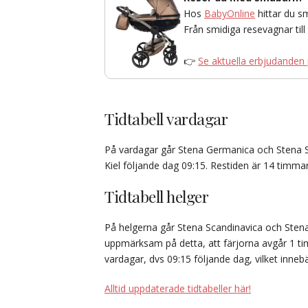
Hos
BabyOnline
hittar du s
Från smidiga resevagnar til
👉
Se aktuella erbjudanden
Tidtabell vardagar
På vardagar går Stena Germanica och Stena Sca
Kiel följande dag 09:15. Restiden är 14 timma
Tidtabell helger
På helgerna går Stena Scandinavica och Stena 
uppmärksam på detta, att färjorna avgår 1 
vardagar, dvs 09:15 följande dag, vilket inneb
Alltid uppdaterade tidtabeller här!