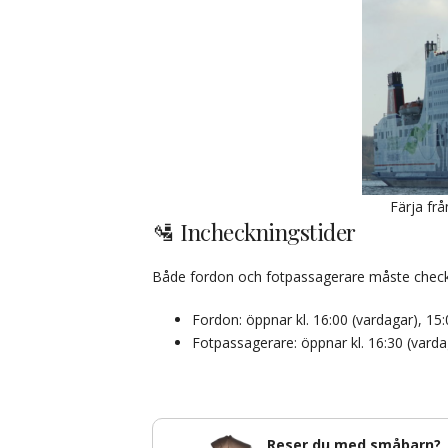
Färja fr
🛂 Incheckningstider
Både fordon och fotpassagerare måste checka
Fordon: öppnar kl. 16:00 (vardagar), 15:
Fotpassagerare: öppnar kl. 16:30 (varda
Reser du med småbarn?