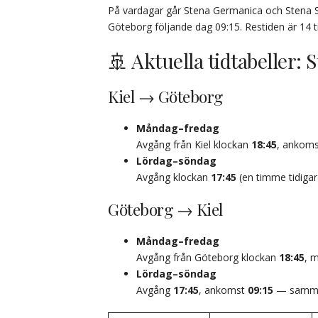
På vardagar går Stena Germanica och Stena Sca
Göteborg följande dag 09:15. Restiden är 14 
🚢 Aktuella tidtabeller:
Kiel → Göteborg
Måndag–fredag
Avgång från Kiel klockan
18:45
, ankoms
Lördag–söndag
Avgång klockan
17:45
(en timme tidiga
Göteborg → Kiel
Måndag–fredag
Avgång från Göteborg klockan
18:45
, 
Lördag–söndag
Avgång
17:45
, ankomst
09:15
— samma