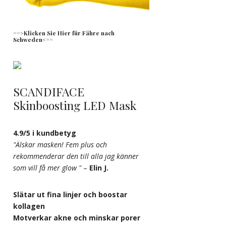
==>Klicken Sie Hier für Fähre nach
Schweden<==
SCANDIFACE
Skinboosting LED Mask
4.9/5 i kundbetyg
"Älskar masken! Fem plus och
rekommenderar den till alla jag känner
som vill få mer glow "
–
Elin J.
Slätar ut fina linjer och boostar
kollagen
Motverkar akne och minskar porer