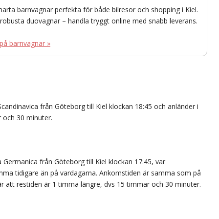
marta barnvagnar perfekta för både bilresor och shopping i Kiel.
l robusta duovagnar – handla tryggt online med snabb leverans.
 på barnvagnar »
ndinavica från Göteborg till Kiel klockan 18:45 och anländer i
r och 30 minuter.
Germanica från Göteborg till Kiel klockan 17:45, var
timma tidigare än på vardagarna. Ankomstiden är samma som på
är att restiden är 1 timma längre, dvs 15 timmar och 30 minuter.