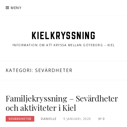
Hoppa
MENY
till
innehåll
KIELKRYSSNING
INFORMATION OM ATT KRYSSA MELLAN GÖTEBORG – KIEL
KATEGORI:
SEVÄRDHETER
Familjekryssning – Sevärdheter
och aktiviteter i Kiel
SEVÄRDHETER
DANIELLE
9 JANUARI, 2020
0